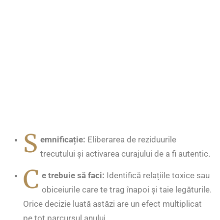
S
emnificație:
Eliberarea de reziduurile
trecutului și activarea curajului de a fi autentic.
C
e trebuie să faci:
Identifică relațiile toxice sau
obiceiurile care te trag înapoi și taie legăturile.
Orice decizie luată astăzi are un efect multiplicat
pe tot parcursul anului.