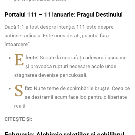
Portalul 111 – 11 ianuarie: Pragul Destinului
Dacă 1:1 a fost despre intenție, 111 este despre
acțiune radicală. Este considerat „punctul fără
întoarcere”.
E
fecte:
Scoate la suprafață adevăruri ascunse
și provoacă rupturi necesare acolo unde
stagnarea devenise periculoasă.
S
fat:
Nu te teme de schimbările bruște. Ceea ce
se destramă acum face loc pentru o libertate
reală.
CITEȘTE ȘI:
Februarie: Alchimia relațiilor și echilibrul