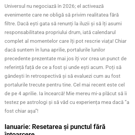
Universul nu negociază în 2026; el activează
evenimente care ne obligă să privim realitatea fără
filtre. Dacă ești gata să renunți la iluzii și să îți asumi
responsabilitatea propriului drum, iată calendarul
complet al momentelor care îți pot rescrie viața! Chiar
dacă suntem în luna aprilie, portalurile lunilor
precedente prezentate mai jos îți vor crea un punct de
referință față de ce a fost și unde ești acum. Poți să
gândești în retrospectivă și să evaluezi cum au fost
portalurile trecute pentru tine. Cel mai recent este cel
de pe 4 aprilie. Ia încearcă! Mie mereu mi-a plăcut să îi
testez pe astrologi și să văd cu experiența mea dacă ”a
fost chiar așa”!
Ianuarie: Resetarea și punctul fără
întoarcere