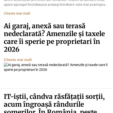
apare aproape întotdeauna aceeași întrebare: este mai avantajos
să plătești cu cardul sau să ai euro cash la tine? Subiectul a stârnit
Citeste mai mult
recent o dezbatere amplă pe pagina de Facebook Forum Thassos,
după ce o turistă […]
Ai garaj, anexă sau terasă
nedeclarată? Amenzile și taxele
care îi sperie pe proprietari în
2026
Citeste mai mult
IT-iștii, cândva răsfățații sorții,
acum îngroașă rândurile
șomerilor. În România, peste