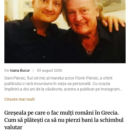
De
Ioana Bucur
|
03 august 2026
Dani Piersic, fiul cel mic al marelui actor Florin Piersic, a oferit
publicului o rară incursiune în viața sa personală. Cu ocazia
împlinirii a doi ani de la căsătorie, acesta a publicat pe Instagram
mai multe fotografii din albumul familiei, alături de un mesaj dedicat
Citeste mai mult
soției sale, Orsolya. Deși provine dintr-una dintre cele mai cunoscute
[…]
Greșeala pe care o fac mulți români în Grecia.
Cum să plătești ca să nu pierzi bani la schimbul
valutar