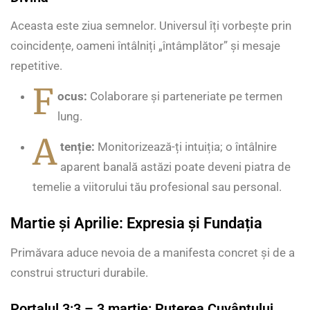
Aceasta este ziua semnelor. Universul îți vorbește prin
coincidențe, oameni întâlniți „întâmplător” și mesaje
repetitive.
F
ocus:
Colaborare și parteneriate pe termen
lung.
A
tenție:
Monitorizează-ți intuiția; o întâlnire
aparent banală astăzi poate deveni piatra de
temelie a viitorului tău profesional sau personal.
Martie și Aprilie: Expresia și Fundația
Primăvara aduce nevoia de a manifesta concret și de a
construi structuri durabile.
Portalul 3:3 – 3 martie: Puterea Cuvântului