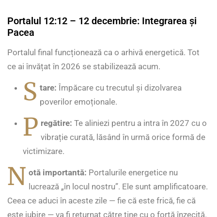
Portalul 12:12 – 12 decembrie: Integrarea și
Pacea
Portalul final funcționează ca o arhivă energetică. Tot
ce ai învățat în 2026 se stabilizează acum.
S
tare:
Împăcare cu trecutul și dizolvarea
poverilor emoționale.
P
regătire:
Te aliniezi pentru a intra în 2027 cu o
vibrație curată, lăsând în urmă orice formă de
victimizare.
N
otă importantă:
Portalurile energetice nu
lucrează „în locul nostru”. Ele sunt amplificatoare.
Ceea ce aduci în aceste zile — fie că este frică, fie că
este iubire — va fi returnat către tine cu o forță înzecită.