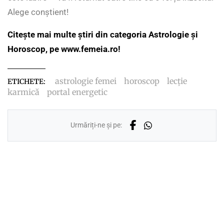
Alege conștient!
Citește mai multe știri din categoria Astrologie și
Horoscop, pe www.femeia.ro!
astrologie femei
horoscop
lecție
ETICHETE:
karmică
portal energetic
Urmăriți-ne și pe: