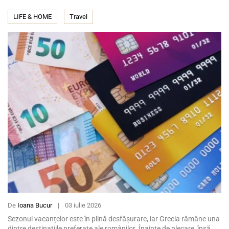
LIFE & HOME
Travel
De
Ioana Bucur
|
03 iulie 2026
Sezonul vacanțelor este în plină desfășurare, iar Grecia rămâne una
dintre destinațiile preferate ale românilor. Înainte de plecare, însă,