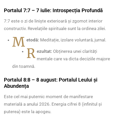
Portalul 7:7 – 7 iulie: Introspecția Profundă
7:7 este o zi de liniște exterioară și zgomot interior
constructiv. Revelațiile spirituale sunt la ordinea zilei.
M
etodă:
Meditație, izolare voluntară, jurnal.
R
ezultat:
Obținerea unei clarități
mentale care va dicta deciziile majore
din toamnă.
Portalul 8:8 – 8 august: Portalul Leului și
Abundența
Este cel mai puternic moment de manifestare
materială a anului 2026. Energia cifrei 8 (infinitul și
puterea) este la apogeu.