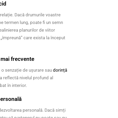
cid
 relație. Dacă drumurile voastre
 pe termen lung, poate fi un semn
linierea planurilor de viitor
„împreună” care exista la început
 mai frecvente
e o senzație de ușurare sau
dorință
a reflectă nivelul profund al
at în interior.
personală
 dezvoltarea personală. Dacă simți
entru că partenerul nu poate sau nu