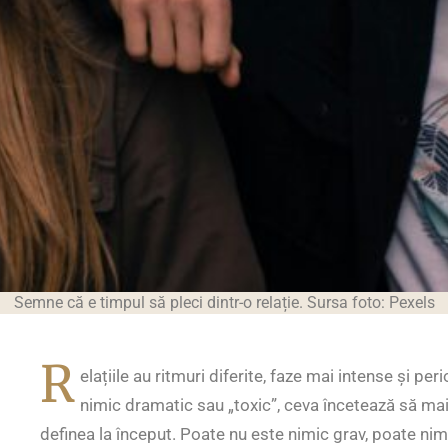
Semne că e timpul să pleci dintr-o relație. Sursa foto: Pexels
R
elațiile au ritmuri diferite, faze mai intense și peri
nimic dramatic sau „toxic”, ceva încetează să mai 
definea la început. Poate nu este nimic grav, poate nime