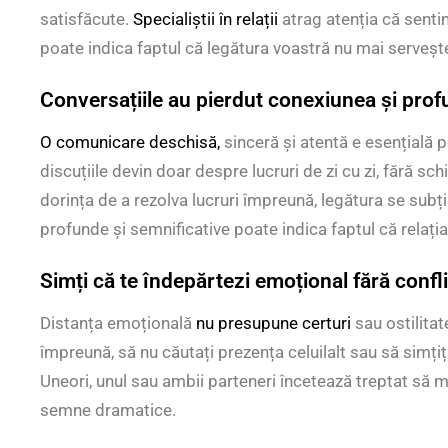
satisfăcute.
Specialiștii în relații
atrag atenția că senti
poate indica faptul că legătura voastră nu mai servește
Conversațiile au pierdut conexiunea și pro
O comunicare deschisă,
sinceră și atentă e esențială 
discuțiile devin doar despre lucruri de zi cu zi, fără s
dorința de a rezolva lucruri împreună, legătura se subț
profunde și semnificative poate indica faptul că relați
Simți că te îndepărtezi emoțional fără confl
Distanța emoțională
nu presupune certuri
sau ostilitat
împreună, să nu căutați prezența celuilalt sau să simțiț
Uneori, unul sau ambii parteneri încetează treptat să 
semne dramatice.