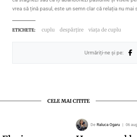
vrea să țină pasul, este un semn clar că relația nu mai s
cuplu
despărțire
viața de cuplu
ETICHETE:
Urmăriți-ne și pe:
CELE MAI CITITE
De
Raluca Ogaru
|
06 au