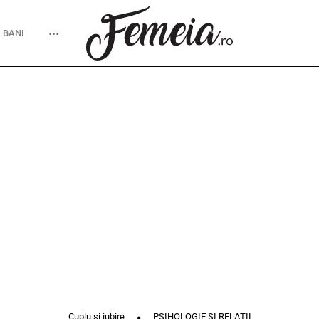
...
I BANI
Cuplu și iubire
PSIHOLOGIE ȘI RELAȚII