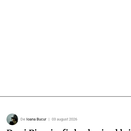
De
Ioana Bucur
|
03 august 2026