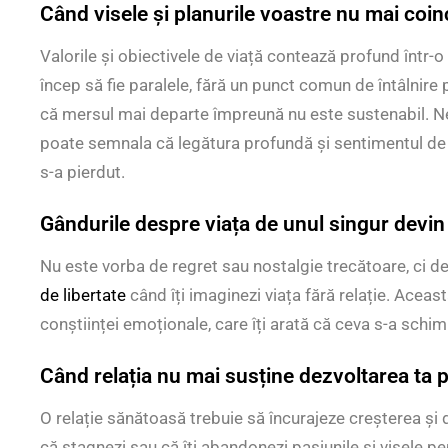
Când visele și planurile voastre nu mai coin
Valorile și obiectivele de viață contează profund într-o
încep să fie paralele, fără un punct comun de întâlnire
că mersul mai departe împreună nu este sustenabil. Nea
poate semnala că legătura profundă și sentimentul de 
s-a pierdut.
Gândurile despre viața de unul singur devin
Nu este vorba de regret sau nostalgie trecătoare, ci d
de libertate
când îți imaginezi viața fără relație. Aceast
conștiinței emoționale, care îți arată că ceva s-a schimb
Când relația nu mai susține dezvoltarea ta 
O relație sănătoasă trebuie să încurajeze creșterea și
că stagnezi sau că îți abandonezi pasiunile și visele p