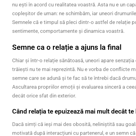
nu ești în acord cu realitatea voastră. Asta nu e un ca
copleșitor de uman: ne schimbăm, iar uneori drumurile
Semnele că e timpul să pleci dintr‑o astfel de relație pot
sentimente, comportamente și dinamica voastră.
Semne ca o relație a ajuns la final
Chiar și într-o relație sănătoasă, uneori apare senzația 
trăiești nu te mai reprezintă. Nu e vorba de conflicte ma
semne care se adună și te fac să te întrebi dacă drum
Ascultarea propriilor emoții și evaluarea sinceră a cee
decât orice sfat din exterior.
Când relația te epuizează mai mult decât te
Dacă simți că ieși mai des obosită, neliniștită sau goal
motivată după interacțiuni cu partenerul, e un semn că 