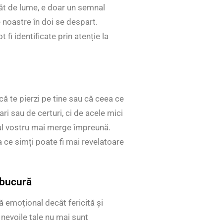
păt de lume, e doar un semnal
 noastre în doi se despart.
 fi identificate prin atenție la
că te pierzi pe tine sau că ceea ce
ri sau de certuri, ci de acele mici
ul vostru mai merge împreună.
a ce simți poate fi mai revelatoare
 bucură
ă emoțional decât fericită și
nevoile tale nu mai sunt