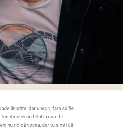
oade liniștite, dar uneori, fără să fie
funcționeze în felul în care te
ni nu ridică vocea, dar tu simți că