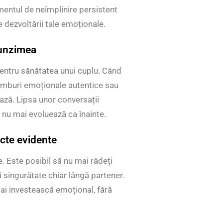
mentul de neîmplinire persistent
 dezvoltării tale emoționale.
funzimea
pentru sănătatea unui cuplu. Când
chimburi emoționale autentice sau
iază. Lipsa unor conversații
a nu mai evoluează ca înainte.
icte evidente
e. Este posibil să nu mai râdeți
i singurătate chiar lângă partener.
mai investească emoțional, fără